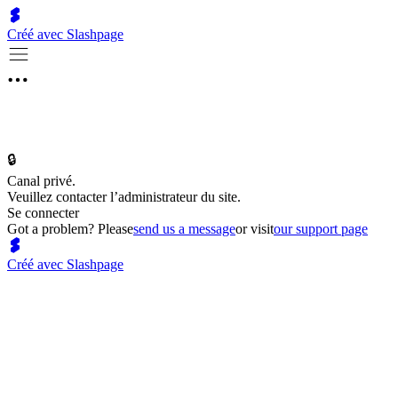
Créé avec Slashpage
🔒
Canal privé.
Veuillez contacter l’administrateur du site.
Se connecter
Got a problem? Please
send us a message
or visit
our support page
Créé avec Slashpage