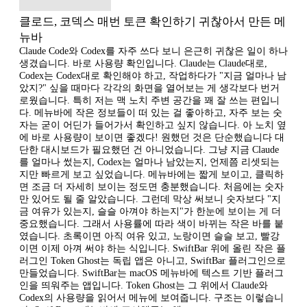
클로드, 코덱스 매번 토큰 확인하기 귀찮아서 만든 메
뉴바
Claude Code와 Codex를 자주 쓰다 보니 은근히 귀찮은 일이 하나
생겼습니다. 바로 사용량 확인입니다. Claude는 Claude대로,
Codex는 Codex대로 확인해야 하고, 작업하다가 "지금 얼마나 남
았지?" 싶을 때마다 각각의 화면을 열어보는 게 생각보다 번거
로웠습니다. 특히 저는 맥 노치 주변 공간을 꽤 잘 쓰는 편입니
다. 메뉴바에 작은 정보들이 떠 있는 걸 좋아하고, 자주 보는 숫
자는 굳이 어딘가 들어가서 확인하고 싶지 않습니다. 아 노치 옆
에 바로 사용량이 보이면 좋겠다! 원했던 것은 단순했습니다 대
단한 대시보드가 필요했던 건 아니었습니다. 그냥 지금 Claude
를 얼마나 썼는지, Codex는 얼마나 남았는지, 언제쯤 리셋되는
지만 빠르게 보고 싶었습니다. 메뉴바에는 짧게 보이고, 클릭하
면 조금 더 자세히 보이는 정도면 충분했습니다. 처음에는 숫자
만 있어도 될 줄 알았습니다. 그런데 막상 써보니 숫자보다 "지
금 여유가 있는지, 슬슬 아껴야 하는지"가 한눈에 보이는 게 더
중요했습니다. 그래서 사용률에 따라 색이 바뀌는 작은 바를 붙
였습니다. 초록이면 아직 여유 있고, 노랑이면 슬슬 보고, 빨강
이면 이제 아껴 써야 하는 식입니다. SwiftBar 위에 올린 작은 플
러그인 Token Ghost는 독립 앱은 아니고, SwiftBar 플러그인으로
만들었습니다. SwiftBar는 macOS 메뉴바에 텍스트 기반 플러그
인을 띄워주는 앱입니다. Token Ghost는 그 위에서 Claude와
Codex의 사용량을 읽어서 메뉴에 보여줍니다. 구조는 이렇습니