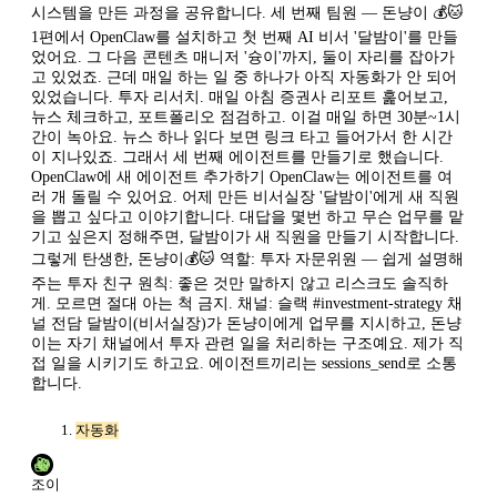
시스템을 만든 과정을 공유합니다. 세 번째 팀원 — 돈냥이 💰🐱
1편에서 OpenClaw를 설치하고 첫 번째 AI 비서 '달밤이'를 만들
었어요. 그 다음 콘텐츠 매니저 '슝이'까지, 둘이 자리를 잡아가
고 있었죠. 근데 매일 하는 일 중 하나가 아직 자동화가 안 되어
있었습니다. 투자 리서치. 매일 아침 증권사 리포트 훑어보고,
뉴스 체크하고, 포트폴리오 점검하고. 이걸 매일 하면 30분~1시
간이 녹아요. 뉴스 하나 읽다 보면 링크 타고 들어가서 한 시간
이 지나있죠. 그래서 세 번째 에이전트를 만들기로 했습니다.
OpenClaw에 새 에이전트 추가하기 OpenClaw는 에이전트를 여
러 개 돌릴 수 있어요. 어제 만든 비서실장 '달밤이'에게 새 직원
을 뽑고 싶다고 이야기합니다. 대답을 몇번 하고 무슨 업무를 맡
기고 싶은지 정해주면, 달밤이가 새 직원을 만들기 시작합니다.
그렇게 탄생한, 돈냥이💰🐱 역할: 투자 자문위원 — 쉽게 설명해
주는 투자 친구 원칙: 좋은 것만 말하지 않고 리스크도 솔직하
게. 모르면 절대 아는 척 금지. 채널: 슬랙 #investment-strategy 채
널 전담 달밤이(비서실장)가 돈냥이에게 업무를 지시하고, 돈냥
이는 자기 채널에서 투자 관련 일을 처리하는 구조예요. 제가 직
접 일을 시키기도 하고요. 에이전트끼리는 sessions_send로 소통
합니다.
자동화
조이