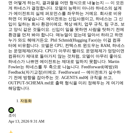
면 어떻게 하는지, 결과물을 어떤 형식으로 내놓는지 — 이 모든
게 하네스가 결정합니다. 모델의 능력이 아니라 하네스의 설계
가 에이전트의 실제 퍼포먼스를 좌우하는 거예요. 회사로 비유
하면 더 와닿습니다. 에이전트는 신입사원이고, 하네스는 그 신
입이 일하는 회사 환경이에요. 책상 배치, 업무 규칙, 팀 구조, 보
고 양식 같은 것들이요. 신입이 일을 못하면 사람을 탓하기 전에
환경을 먼저 봐야 합니다. 매뉴얼이 없는데 알아서 하라고 하면
누가 와도 헤매거든요. Phil Schmid(Hugging Face)는 이걸 컴퓨
터에 비유합니다. 모델은 CPU, 컨텍스트 윈도우는 RAM, 하네스
는 운영체제(OS)다. CPU가 아무리 빨라도 운영체제가 엉망이면
컴퓨터가 제대로 돌아가지 않는 것처럼, 모델이 아무리 좋아도
하네스가 나쁘면 에이전트는 제대로 일하지 못합니다. Martin
Fowler는 하네스를 두 축으로 나눕니다. Feedforward(예방)와
Feedback(자기교정)이에요. Feedforward — 에이전트가 실수하
기 전에 방향을 잡아주는 것. AGENTS.md에 규칙을 쓰고,
OUTPUT-SCHEMA.md로 출력 형식을 미리 정해두는 게 여기에
해당합니다.
자동화
조이
Apr 13, 2026 9:31 AM