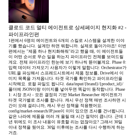
클로드 코드 멀티 에이전트로 상세페이지 현지화 #2 -
파이프라인편
1편에서 6명의 에이전트와 6개의 스킬로 시스템을 설계한 이야
기를 했습니다. 설계만 하면 뭐합니까. 실제로 돌아가야죠! 이번
편에서는 "제품 하나 현지화해줘"라고 했을 때, 이 에이전트들
이 어떤 순서로 무슨 일을 하는지 파이프라인 전체를 보여드릴
게요. 전체 파이프라인 한눈에 보기 하나씩 뜯어볼게요. Phase 0:
입력 데이터 가져오기 사용자가 이렇게 말합니다: Orchestrator가
URL을 파싱해서 스프레드시트에서 제품 정보를, Drive에서 이
미지 목록을 가져옵니다. 타겟 국가를 확인하고 파이프라인을
시작해요. 로컬 파일도 됩니다. data/input/{brand}/{product_id}/
폴더에 JSON이랑 이미지를 넣어두면 똑같이 동작합니다. Phase
1: 시장 조사 - 모든 결정의 기반 Market Researcher 에이전트가
타겟 국가별로 조사를 합니다. 캐시 우선 정책 매번 조사하면 시
간이 오래 걸리니까, 캐시 우선 정책을 적용했어요.
config/market-research/JP.json이 이미 있으면 조사를 건너뜁니다.
같은 나라에 제품을 여러 개 올릴 때 시간 절약이 큽니다. 근데 1
년 뒤에도 이 조사 내용이 유효할 리는 없잖아요? 그래서 30일
이내 정책을 뒀어요. 30일 이후에는 조사를 다시 수행하게 하는
거죠.