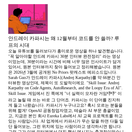
안드레이 카파시는 왜 12월부터 코드를 안 쓸까? 루
프의 시대
오늘 유튜브를 둘러보다가 흥미로운 영상을 하나 발견했습니다.
"꼭 알아야할 안드레 카파시 30분 인터뷰 완전정리" 라는 영상
이었는데, 30분이라는 시간에 비해 너무 많은 인사이트가 담겨
있어서, 원본 인터뷰까지 찾아 들어보고 정리해봤습니다. 원본
은 2026년 3월에 공개된 No Priors 팟캐스트 에피소드입니다.
Sarah Guo가 안드레이 카파시(Andrej Karpathy)를 약 66분간 인
터뷰한 영상인데, 제목이 또 도발적이에요. "Skill Issue: Andrej
Karpathy on Code Agents, AutoResearch, and the Loopy Era of AI".
Skill Issue. 게임에서 진 쪽에게 "너 실력이 모자란 거임👎👎" 이
라고 놀릴 때 쓰는 바로 그 단어죠. 카파시는 이 단어를 진지하
게 들고 나왔습니다. 카파시가 누구냐고요? 혹시 모르는 분들을
위해 짧게! OpenAI 공동창업자였고, 테슬라 AI 부문 총괄이었
고, 지금은 본인 회사 Eureka Labs에서 AI 교육 프로젝트를 하고
있는 사람입니다. AI 업계에서 카파시가 무슨 말을 하면 다들 일
단 들어보는, 그런 위치에 있는 사람이라고 생각하시면 됩니다.
그런 그가 이번 인터뷰에서 던진 핵심 메시지는 충격적이었습니