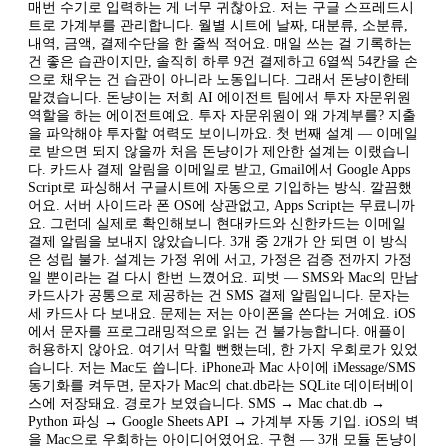
매번 수기로 입력하는 게 너무 귀찮아요. 저는 구글 스프레드시
트로 가계부를 관리합니다. 월별 시트에 날짜, 대분류, 소분류,
내역, 금액, 결제수단을 한 줄씩 적어요. 매일 쓰는 걸 기록하는
건 좋은 습관이지만, 솔직히 하루 9건 결제하고 6열씩 54칸을 손
으로 채우는 건 습관이 아니라 노동입니다. 그래서 돈냥이한테
맡겼습니다. 돈냥이는 저희 AI 에이전트 팀에서 투자 자문위원
역할을 하는 에이전트예요. 투자 자문위원이 왜 가계부를? 지출
을 파악해야 투자할 여력도 보이니까요. 첫 번째 설계 — 이메일
로 받으면 되지 않을까 처음 돈냥이가 제안한 설계는 이랬습니
다. 카드사 결제 알림을 이메일로 받고, Gmail에서 Google Apps
Script로 파싱해서 구글시트에 자동으로 기입하는 방식. 깔끔했
어요. 서버 사이드라 폰 OS에 상관없고, Apps Script는 무료니까
요. 그런데 실제로 확인해보니 현대카드와 신한카드는 이메일
결제 알림을 보내지 않았습니다. 3개 중 2개가 안 되면 이 방식
은 성립 불가. 설계는 가정 위에 서고, 가정은 검증 전까지 가정
일 뿐이라는 걸 다시 한번 느꼈어요. 피벗 — SMS와 Mac의 만남
카드사가 공통으로 제공하는 건 SMS 결제 알림입니다. 문자는
세 카드사 다 보내요. 문제는 저는 아이폰을 쓴다는 거예요. iOS
에서 문자를 프로그래밍적으로 읽는 건 불가능합니다. 애플이
허용하지 않아요. 여기서 막힐 뻔했는데, 한 가지 우회로가 있었
습니다. 저는 Mac도 씁니다. iPhone과 Mac 사이에 iMessage/SMS
동기화를 켜두면, 문자가 Mac의 chat.db라는 SQLite 데이터베이
스에 저장돼요. 경로가 보였습니다. SMS → Mac chat.db →
Python 파싱 → Google Sheets API → 가계부 자동 기입. iOS의 벽
을 Mac으로 우회하는 아이디어였어요. 구현 — 3개 모듈 돈냥이