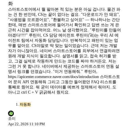
화
스마트스토어에서 뭘 팔아본 적 있는 분은 아실 겁니다. 물건 파
는 건 한 번인데, CS는 끝이 없다는 걸요. "다운로드가 안 돼요",
"사용법을 모르겠어요", "환불하고 싶어요" — 하나하나는 간단
한데, 매번 스마트스토어에 들어가서 확인하고 답변 쓰는 게 은
근히 시간을 잡아먹어요. 어느 날 생각했어요. "루틴이를 만들어
야겠다!!!!" 루틴이, CS 담당 에이전트 루틴이(🚀)는 우리 AI 에
이전트 팀에서 자동화 담당입니다. 반복적이고 패턴이 있는 업
무를 맡아요. CS야말로 딱 맞는 일이었습니다. 근데 저는 개발
자가 아니잖아요. 네이버 스마트스토어를 외부에서 연결하려면
원래 개발 지식이 필요합니다. 설명서를 읽고, 접속 허가를 받
고, 그걸 실제로 작동하게 만드는 코드를 짜야 하거든요. 저는
그런 거 못 합니다. 네이버에서 제공하는 스마트스토어 연동 설
명서 링크를 던졌습니다. "이거 연동해줘." 루틴아,
https://apicenter.commerce.naver.com/docs/introduction 스마트스토
어 문의 API 연동해줘 그리고 그동안 들어왔던 FAQ 리스트를
통째로 줬어요. 뭐 굳이 데이터를 예쁘게 정제해서 줘야지..도
아니고 ctrl C + V 긁긁해서 줬지요.
자동화
조이
Apr 22, 2026 11:10 PM