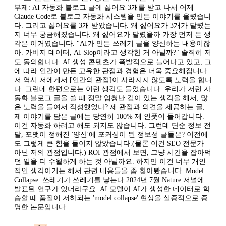
부제: AI 자동화 블로그 글에 싫어요 3개를 받고 나서 어제
Claude Code로 블로그 자동화 시스템을 만든 이야기를 올렸습니
다. 그리고 싫어요를 3개 받았습니다. 왜 싫어요가 3개가 달렸는
지 너무 궁금해졌습니다. 왜 싫어요가 달렸을까 가장 먼저 든 생
각은 이거였습니다. "AI가 만든 쓰레기 글을 양산하는 내용이잖
아. 가비지 데이터, AI Slop이라고 생각한 거 아닐까?" 솔직히 저
도 동의합니다. AI 생성 콘텐츠가 폭발적으로 늘어나고 있고, 그
에 따라 인간이 만든 고유한 관점과 경험은 더욱 중요해집니다.
저 역시 저에게서 [인간의 관점]이 사라지지 않도록 노력을 합니
다. 그런데 한편으로는 이런 생각도 들었습니다. 우리가 저런 자
동화 블로그 글을 쓸 때 정말 엄청난 깊이 있는 생각을 해서, 많
은 노력을 들여서 작성했었나? 제 관점과 의견을 제공하는 글,
제 이야기를 담은 글에는 당연히 100% 제 인풋이 들어갑니다.
이건 자동화 하려고 해도 되지도 않습니다. 그런데 단순 정보 전
달, 포맷이 정해진 '양산'에 포커싱이 된 정보성 글들은? 이전에
도 그렇게 큰 힘을 들이지 않았습니다.(물론 이건 SEO 전문가
아닌 저의 관점입니다.) ROI 관점에서 보면, 그냥 시간을 잡아먹
던 일을 더 수월하게 하는 것 아닐까요. 하지만 이건 너무 개인
적인 생각이기는 해서 관련 내용들을 좀 찾아봤습니다. Model
Collapse: 쓰레기가 쓰레기를 낳는다 2024년 7월 Nature 저널에
발표된 연구가 있더라구요. AI 모델이 AI가 생성한 데이터로 학
습할 때 품질이 저하되는 'model collapse' 현상을 실증적으로 증
명한 논문입니다.