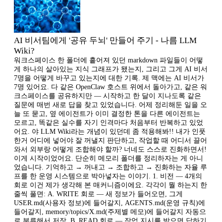
AI 비서팀에게 '공유 두뇌' 만들어 주기 - 나름 LLM
Wiki?
워크스페이스 한 폴더에 흩어져 있던 markdown 파일들이 어떻
게 하나의 살아있는 지식 그래프가 됐는지, 그리고 그게 AI 비서
7명을 어떻게 바꾸고 있는지에 대한 기록. 제 맥에는 AI 비서가
7명 있어요. 다 같은 OpenClaw 호스트 위에서 돌아가고, 같은 워
크스페이스를 공유하지만 — 시작하고 한 달이 지나도록 같은
질문에 매번 새로 답을 찾고 있었습니다. 어제 정리해둔 일을 오
늘 또 묻고, 옆 에이전트가 이미 결정한 톤을 다른 에이전트는
모르고, 똑같은 실수를 자기 인격마다 처음부터 반복하고 있었
어요. 야 LLM Wiki라는 개념이 있던데 좀 적용해봐!! 내가 인풋
한거 어디에 넣어야 잘 꺼낼지 판단하고, 작업할 때 어디서 끌어
와서 외부랑 어떻게 조합해야 할까? 너네도 스스로 진화하면서!
이게 시작이었어요. 단순히 메모리 폴더를 정리하자는 게 아니
었습니다. 기억하고 → 꺼내고 → 조합하고 → 진화하는 자율 루
프를 한 운영 시스템으로 박아넣자는 이야기. 1. 비전 — 4개의
회로 이건 제가 생각해 본 매커니즘이에요. 각각이 뭘 하는지 한
줄씩 풀면: A. WRITE 회로 — 새 정보가 들어오면, 그게
USER.md(사용자 정보)에 들어갈지, AGENTS.md(운영 규칙)에
들어갈지, memory/topics/X.md(주제별 메모)에 들어갈지 자동으
로 분류해서 저장. B. READ 회로 — 작업 지시를 받으면 답하기