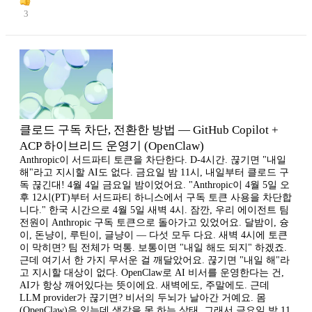
3
클로드 구독 차단, 전환한 방법 — GitHub Copilot +
ACP 하이브리드 운영기 (OpenClaw)
Anthropic이 서드파티 토큰을 차단한다. D-4시간. 끊기면 "내일
해"라고 지시할 AI도 없다. 금요일 밤 11시, 내일부터 클로드 구
독 끊긴대! 4월 4일 금요일 밤이었어요. "Anthropic이 4월 5일 오
후 12시(PT)부터 서드파티 하니스에서 구독 토큰 사용을 차단합
니다." 한국 시간으로 4월 5일 새벽 4시. 잠깐, 우리 에이전트 팀
전원이 Anthropic 구독 토큰으로 돌아가고 있었어요. 달밤이, 슝
이, 돈냥이, 루틴이, 글냥이 — 다섯 모두 다요. 새벽 4시에 토큰
이 막히면? 팀 전체가 먹통. 보통이면 "내일 해도 되지" 하겠죠.
근데 여기서 한 가지 무서운 걸 깨달았어요. 끊기면 "내일 해"라
고 지시할 대상이 없다. OpenClaw로 AI 비서를 운영한다는 건,
AI가 항상 깨어있다는 뜻이에요. 새벽에도, 주말에도. 근데
LLM provider가 끊기면? 비서의 두뇌가 날아간 거예요. 몸
(OpenClaw)은 있는데 생각을 못 하는 상태. 그래서 금요일 밤 11