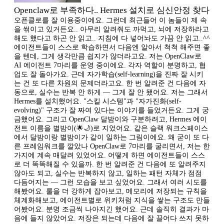
Openclaw로 부족하다.. Hermes 설치로 심신안정 찾다
오픈클로를 잘 이용중이에요. 그런데 최근들어 이 놈들이 제 속
을 썪이고 있거든요.. 아무리 알려줘도 까먹고, 뇌에 저장하라고
해도 했다고 하곤 안 읽고.. 지침에 다 넣어놔도 가끔 안 읽고..^^
에이전트들이 스스로 학습하면서 다음엔 알아서 척척 해주면 좋
을 텐데, 그게 생각만큼 쉽지가 않더라고요. 저는 OpenClaw로
AI 에이전트 7마리를 운영 중이에요. 각자 역할이 분명하고, 협
업도 잘 돌아가요. 근데 자가학습(self-learning)을 진짜 잘 시키
는 건 또 다른 차원의 문제더라고요. 한 번 알려준 건 다음에 자
동으로, 실수는 반복 안 하게 — 그게 잘 안 됐어요. 저는 그래서
Hermes를 설치했어요. "스킬 시스템"과 "자가진화(self-
evolving)" 구조가 잘 짜여 있다는 이야기를 들었거든요. 그게 궁
금했어요. 그리고 OpenClaw 달밤이와 구분하려고, Hermes 에이
전트 이름을 별밤이(🌟🌙)로 지었어요. 같은 슬랙 워크스페이스
에서 달밤이랑 별밤이가 같이 일하는 그림이에요. 왜 굳이 또 다
른 프레임워크를 깔았나 OpenClaw로 7마리를 굴리면서, 저는 한
가지에 계속 매달려 있었어요. 어떻게 하면 에이전트들이 스스
로 더 똑똑해질 수 있을까. 한 번 알려준 건 다음에 또 알려주지
않아도 되고, 실수는 반복하지 않고, 일하는 패턴 자체가 점점
다듬어지는 — 그런 모습을 보고 싶었어요. 그래서 여러 시도를
해봤어요. 룰을 더 강하게 잡아보고, 메모리에 저장되는 규칙을
체계화해보고, 에이전트별로 위키처럼 지식을 쌓는 구조도 만들
어봤어요. 분명 조금씩 나아지긴 했어요. 근데 솔직히 결과가 마
음에 들지 않았어요. 저장은 되는데 다음에 잘 끌어다 쓰지 못하