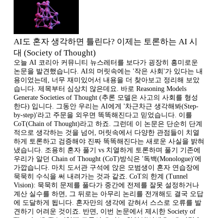
AI도 혼자 생각하면 틀린다? 이제는 토론하는 AI 시
대 (Society of Thought)
오늘 AI 코리아 커뮤니티 뉴스레터를 보다가 굉장히 흥미로운
논문을 발견했습니다. AI의 머릿속에는 '작은 사회'가 있다는 내
용이었는데, 너무 재미있어서 내용을 더 찾아보고 정리해 보았
습니다. 제목부터 심상치 않은데요. 바로 Reasoning Models
Generate Societies of Thought (추론 모델은 사고의 사회를 형성
한다) 입니다. 그동안 우리는 AI에게 '차근차근 생각해봐(Step-
by-step)'라고 주문을 외우면 똑똑해진다고 믿었습니다. 이를
CoT(Chain of Thought)라고 하죠. 그런데 이 논문은 단순히 단계
적으로 생각하는 것을 넘어, 머릿속에서 다양한 관점들이 치열
하게 토론하고 검증해야 진짜 똑똑해진다는 새로운 사실을 밝혀
냈습니다. 조용히 혼자 풀기 vs 치열하게 토론하며 풀기 기존에
우리가 알던 Chain of Thought (CoT)방식은 '독백(Monologue)'에
가깝습니다. 마치 도서관 구석에 앉은 모범생이 혼자 연습장에
묵묵히 수식을 써 내려가는 것과 같죠. CoT의 한계 (Tunnel
Vision): 묵묵히 문제를 풀다가 중간에 전제를 잘못 설정하거나
계산 실수를 하면, 그 뒤로는 아무리 논리를 전개해도 결국 오답
에 도달하게 됩니다. 혼자만의 생각에 갇혀서 스스로 오류를 발
견하기 어려운 것이죠. 반면, 이번 논문에서 제시한 Society of