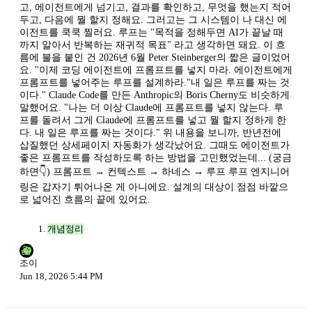
고, 에이전트에게 넘기고, 결과를 확인하고, 무엇을 했는지 적어
두고, 다음에 뭘 할지 정해요. 그러고는 그 시스템이 나 대신 에
이전트를 쿡쿡 찔러요. 루프는 "목적을 정해두면 AI가 끝날 때
까지 알아서 반복하는 재귀적 목표" 라고 생각하면 돼요. 이 흐
름에 불을 붙인 건 2026년 6월 Peter Steinberger의 짧은 글이었어
요. "이제 코딩 에이전트에 프롬프트를 넣지 마라. 에이전트에게
프롬프트를 넣어주는 루프를 설계하라."내 일은 루프를 짜는 것
이다." Claude Code를 만든 Anthropic의 Boris Cherny도 비슷하게
말했어요. "나는 더 이상 Claude에 프롬프트를 넣지 않는다. 루
프를 돌려서 그게 Claude에 프롬프트를 넣고 뭘 할지 정하게 한
다. 내 일은 루프를 짜는 것이다." 위 내용을 보니까, 반년전에
삽질했던 상세페이지 자동화가 생각났어요. 그때도 에이전트가
좋은 프롬프트를 작성하도록 하는 방법을 고민했었는데... (궁금
하면👇) 프롬프트 → 컨텍스트 → 하네스 → 루프 루프 엔지니어
링은 갑자기 튀어나온 게 아니에요. 설계의 대상이 점점 바깥으
로 넓어진 흐름의 끝에 있어요.
개념정리
조이
Jun 18, 2026 5:44 PM