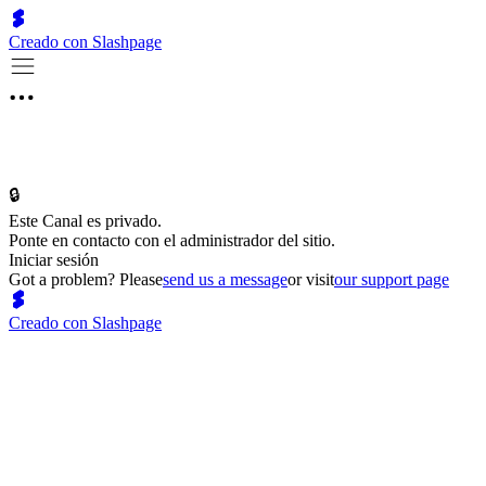
Creado con Slashpage
🔒
Este Canal es privado.
Ponte en contacto con el administrador del sitio.
Iniciar sesión
Got a problem? Please
send us a message
or visit
our support page
Creado con Slashpage