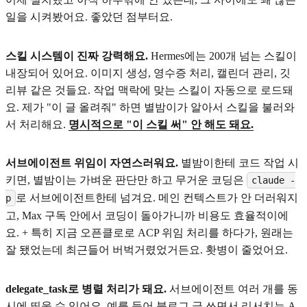
일을 시켜봤어요. 좋았던 점부터요.
스킬 시스템이 진짜 강력해요.
Hermes에는 200개 넘는 스킬이
내장되어 있어요. 이미지 생성, 영수증 처리, 캘린더 관리, 깃
리뷰 같은 것들요. 작업 맥락에 맞는 스킬이 자동으로 로드돼
요. 제가 "이 글 올려줘" 하면 별밤이가 알아서 스킬을 불러와
서 처리해요.
명시적으로 "이 스킬 써" 안 해도 돼요.
서브에이전트 위임이 자연스러워요.
별밤이한테 코드 작업 시
키면, 별밤이는 가벼운 판단만 하고 무거운 코딩은
claude -
로 서브에이전트한테 넘겨요. 메인 컨텍스트가 안 더러워지
p
고, Max 구독 안에서 코딩이 돌아가니까 비용도 효율적이에
요. + 특히 지금 오픈클로로 ACP 위임 처리를 하다가, 원래는
잘 됐었는데 최근들어 버벅거렸었거든요. 홧병이 줄었어요.
delegate_task로 병렬 처리가 돼요.
서브에이전트 여러 개를 동
시에 띄울 수 있어요. 예를 들어 블로그 글 쓰면서 리서치는 A