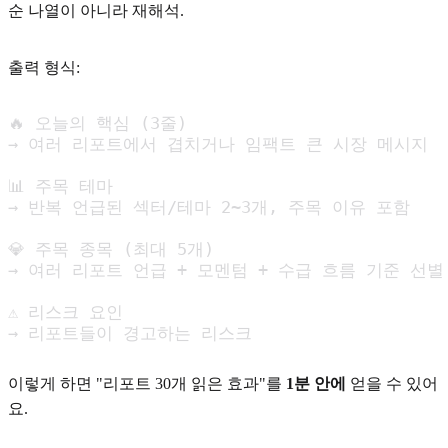
순 나열이 아니라 재해석.
출력 형식:
🔥 오늘의 핵심 (3줄)

→ 여러 리포트에서 겹치거나 임팩트 큰 시장 메시지

📊 주목 테마

→ 반복 언급된 섹터/테마 2~3개, 주목 이유 포함

💎 주목 종목 (최대 5개)

→ 여러 리포트 언급 + 모멘텀 + 수급 흐름 기준 선별

⚠️ 리스크 요인

→ 리포트들이 경고하는 리스크
이렇게 하면 "리포트 30개 읽은 효과"를
1분 안에
얻을 수 있어
요.