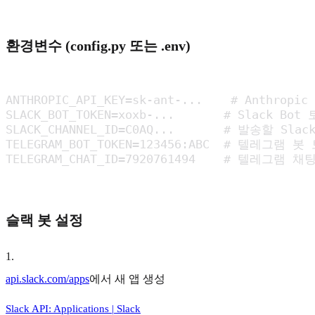
환경변수 (config.py 또는 .env)
ANTHROPIC_API_KEY=sk-ant-...    # Anthropic 
SLACK_BOT_TOKEN=xoxb-...       # Slack Bot 
SLACK_CHANNEL_ID=C0AQ...       # 발송할 Slac
TELEGRAM_BOT_TOKEN=123456:ABC  # 텔레그램 봇
TELEGRAM_CHAT_ID=7920761494    # 텔레그램 채
슬랙 봇 설정
1
.
api.slack.com/apps
에서 새 앱 생성
Slack API: Applications | Slack