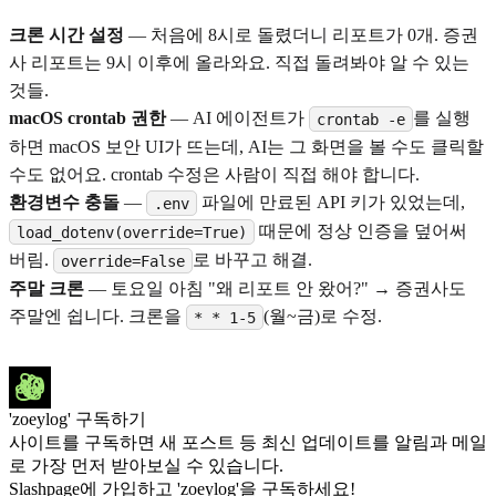
크론 시간 설정
— 처음에 8시로 돌렸더니 리포트가 0개. 증권
사 리포트는 9시 이후에 올라와요. 직접 돌려봐야 알 수 있는
것들.
macOS crontab 권한
— AI 에이전트가
를 실행
crontab -e
하면 macOS 보안 UI가 뜨는데, AI는 그 화면을 볼 수도 클릭할
수도 없어요. crontab 수정은 사람이 직접 해야 합니다.
환경변수 충돌
—
파일에 만료된 API 키가 있었는데,
.env
때문에 정상 인증을 덮어써
load_dotenv(override=True)
버림.
로 바꾸고 해결.
override=False
주말 크론
— 토요일 아침 "왜 리포트 안 왔어?" → 증권사도
주말엔 쉽니다. 크론을
(월~금)로 수정.
* * 1-5
'zoeylog' 구독하기
사이트를 구독하면 새 포스트 등 최신 업데이트를 알림과 메일
로 가장 먼저 받아보실 수 있습니다.
Slashpage에 가입하고 'zoeylog'을 구독하세요!