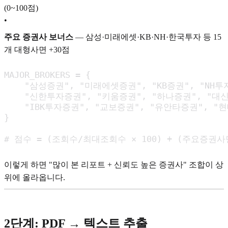
(0~100점)
•
주요 증권사 보너스
— 삼성·미래에셋·KB·NH·한국투자 등 15
개 대형사면 +30점
MAJOR_BROKERS = {

    "삼성증권", "미래에셋증권", "KB증권", "NH투
    "신한투자증권", "키움증권", "하나증권", "대신
    "IBK투자증권", "교보증권", "유안타증권", "현
}

# 점수 = (조회수/최대조회수 × 100) + (주요증권사
이렇게 하면 "많이 본 리포트 + 신뢰도 높은 증권사" 조합이 상
위에 올라옵니다.
2단계: PDF → 텍스트 추출