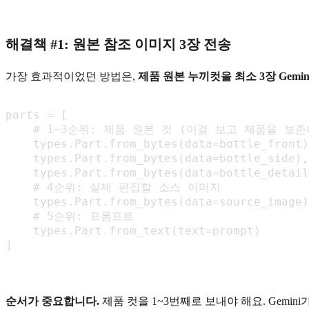
해결책 #1: 원본 참조 이미지 3장 전송
가장 효과적이었던 방법은,
제품 원본 누끼컷을 최소 3장 Gemi
parts = [

    # 1~3순위: 제품 원본 컷 (이걸 보고 제품을 보존해
    types.Part.from_bytes(data=bottle_front
    types.Part.from_bytes(data=bottle_side)
    types.Part.from_bytes(data=bottle_deta
    # 4순위: 실제 편집할 소스 이미지

    types.Part.from_bytes(data=source_image)
    # 5순위: 프롬프트

    types.Part.from_text(text=prompt)

]
순서가 중요합니다.
제품 컷을 1~3번째로 보내야 해요. Gem