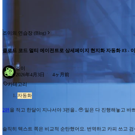
조이의 연습장 (Blog)
클로드 코드 멀티 에이전트로 상세페이지 현지화 자동화 #3 - 
조이
2026年4月3日
4ヶ月前
카테고리
자동화
2편
을 적고 한달이 지나서야 3편을.. 🥹 일은 다 진행해놓고 
솔직히 텍스트 쪽은 비교적 순탄했어요. 번역하고 카피 쓰고 