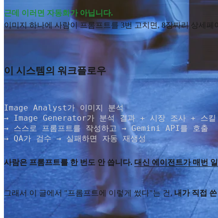
근데 이러면 자동화가 아닙니다.
이미지 하나에 사람이 프롬프트를 3번 고치면, 8장짜리 상세페이
이 시스템의 워크플로우
Image Analyst가 이미지 분석

→ Image Generator가 분석 결과 + 시장 조사 + 스
→ 스스로 프롬프트를 작성하고 → Gemini API를 호출

→ QA가 검수 → 실패하면 자동 재생성
사람은 프롬프트를 한 번도 안 씁니다.
대신 에이전트가 매번 일관
그래서 이 글에서 "프롬프트에 이렇게 썼다"는 건,
내가 직접 