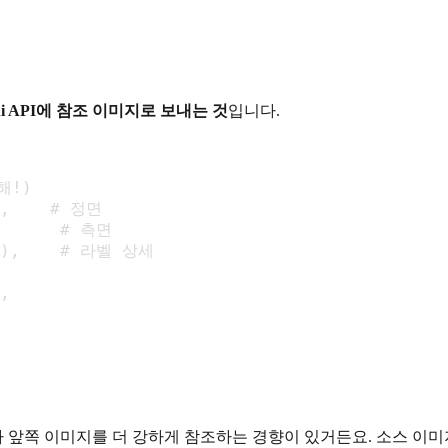
ni API에 참조 이미지로 보내는 것
입니다.
!)

),    # 정면

,      # 측면

il),    # 라벨 상세

,

ini가 앞쪽 이미지를 더 강하게 참조하는 경향이 있거든요. 소스 