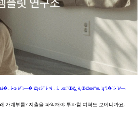
¡ëŠ” ì‹¤ì „ í…œí”Œë¦¿ ë¸Œëžœë“œ, ì¡°ì�´í•´ë¹—.
 왜 가계부를? 지출을 파악해야 투자할 여력도 보이니까요.