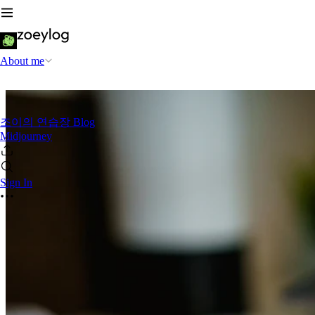
About me
조이의 연습장 Blog
Midjourney
Sign In