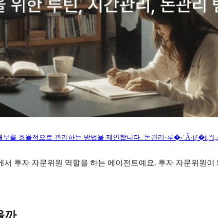
리하는 방법을 제안합니다. 돈관리·루�‹´Â·ìƒ�ì‚°ì„±ì�„ í•œ ë²ˆì—� ìž
에서 투자 자문위원 역할을 하는 에이전트예요. 투자 자문위원이
을까