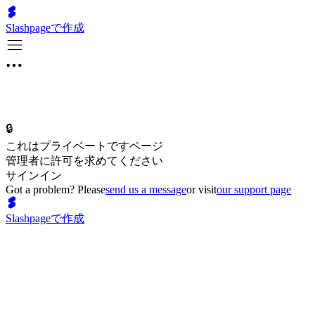
Slashpageで作成
🔒
これはプライベートですページ
管理者に許可を求めてください
サインイン
Got a problem? Please
send us a message
or visit
our support page
Slashpageで作成