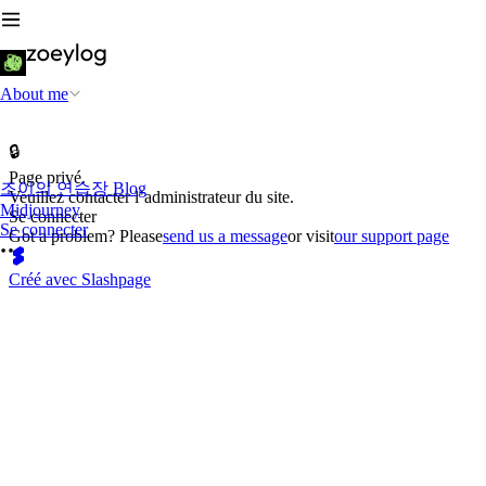
About me
🔒
Page privé.
조이의 연습장 Blog
Veuillez contacter l’administrateur du site.
Midjourney
Se connecter
Se connecter
Got a problem? Please
send us a message
or visit
our support page
Créé avec Slashpage