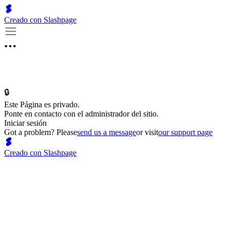
Creado con Slashpage
🔒
Este Página es privado.
Ponte en contacto con el administrador del sitio.
Iniciar sesión
Got a problem? Please
send us a message
or visit
our support page
Creado con Slashpage