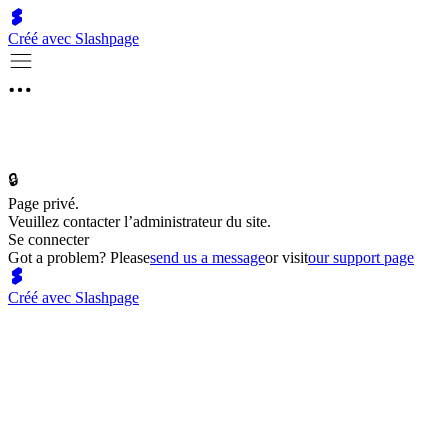
Créé avec Slashpage
🔒
Page privé.
Veuillez contacter l’administrateur du site.
Se connecter
Got a problem? Please
send us a message
or visit
our support page
Créé avec Slashpage