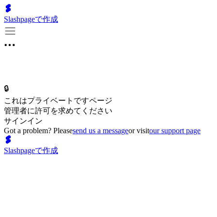
Slashpageで作成
🔒
これはプライベートですページ
管理者に許可を求めてください
サインイン
Got a problem? Please
send us a message
or visit
our support page
Slashpageで作成