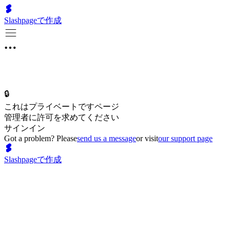
Slashpageで作成
🔒
これはプライベートですページ
管理者に許可を求めてください
サインイン
Got a problem? Please
send us a message
or visit
our support page
Slashpageで作成