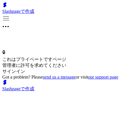
Slashpageで作成
🔒
これはプライベートですページ
管理者に許可を求めてください
サインイン
Got a problem? Please
send us a message
or visit
our support page
Slashpageで作成