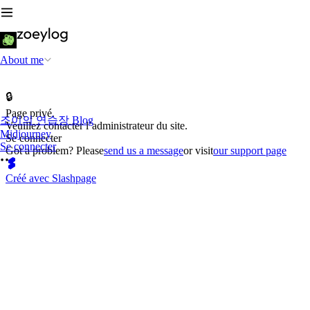
About me
🔒
Page privé.
조이의 연습장 Blog
Veuillez contacter l’administrateur du site.
Midjourney
Se connecter
Se connecter
Got a problem? Please
send us a message
or visit
our support page
Créé avec Slashpage