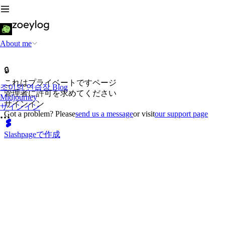
About me
🔒
これはプライベートですページ
조이의 연습장 Blog
管理者に許可を求めてください
Midjourney
サインイン
サインイン
Got a problem? Please
send us a message
or visit
our support page
Slashpageで作成