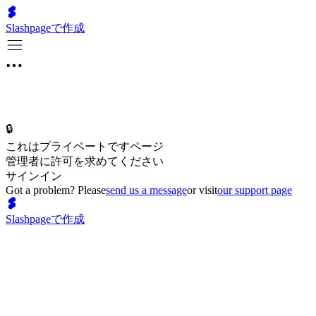
Slashpageで作成
🔒
これはプライベートですページ
管理者に許可を求めてください
サインイン
Got a problem? Please
send us a message
or visit
our support page
Slashpageで作成