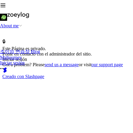
About me
🔒
Este Página es privado.
조이의 연습장 Blog
Ponte en contacto con el administrador del sitio.
Midjourney
Iniciar sesión
Iniciar sesión
Got a problem? Please
send us a message
or visit
our support page
Creado con Slashpage