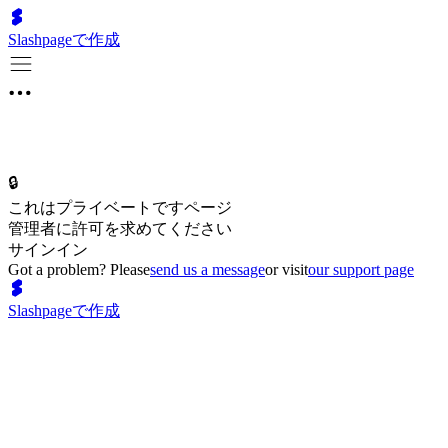
Slashpageで作成
🔒
これはプライベートですページ
管理者に許可を求めてください
サインイン
Got a problem? Please
send us a message
or visit
our support page
Slashpageで作成