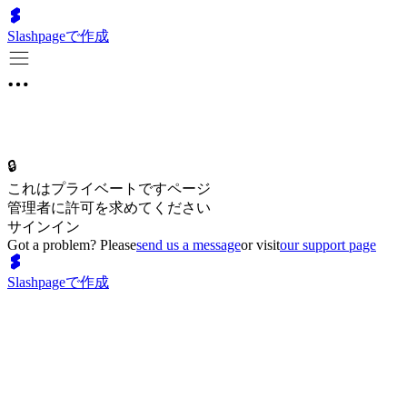
Slashpageで作成
🔒
これはプライベートですページ
管理者に許可を求めてください
サインイン
Got a problem? Please
send us a message
or visit
our support page
Slashpageで作成