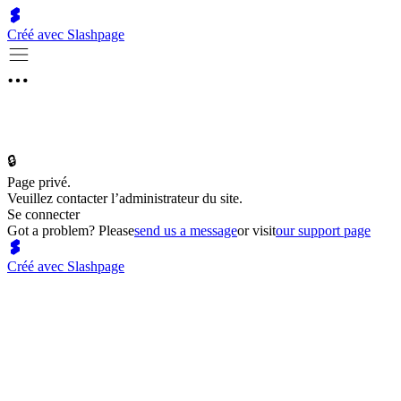
Créé avec Slashpage
🔒
Page privé.
Veuillez contacter l’administrateur du site.
Se connecter
Got a problem? Please
send us a message
or visit
our support page
Créé avec Slashpage