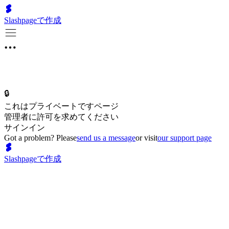
Slashpageで作成
🔒
これはプライベートですページ
管理者に許可を求めてください
サインイン
Got a problem? Please
send us a message
or visit
our support page
Slashpageで作成