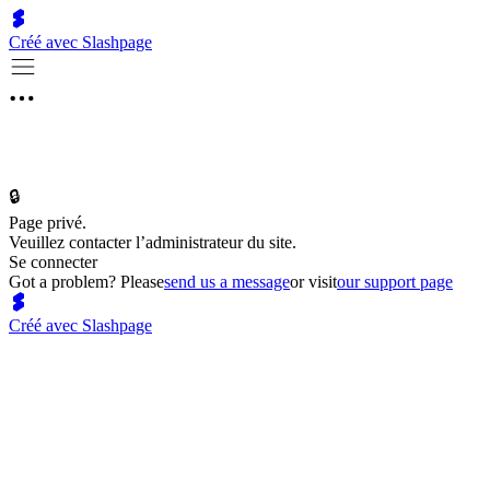
Créé avec Slashpage
🔒
Page privé.
Veuillez contacter l’administrateur du site.
Se connecter
Got a problem? Please
send us a message
or visit
our support page
Créé avec Slashpage