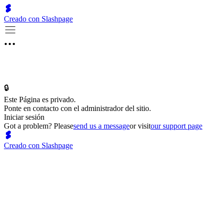
Creado con Slashpage
🔒
Este Página es privado.
Ponte en contacto con el administrador del sitio.
Iniciar sesión
Got a problem? Please
send us a message
or visit
our support page
Creado con Slashpage