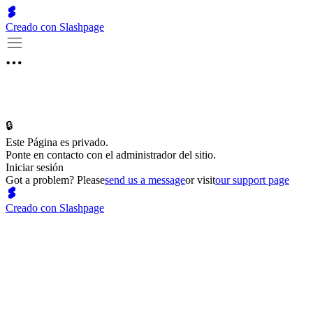
Creado con Slashpage
🔒
Este Página es privado.
Ponte en contacto con el administrador del sitio.
Iniciar sesión
Got a problem? Please
send us a message
or visit
our support page
Creado con Slashpage