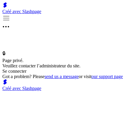
Créé avec Slashpage
🔒
Page privé.
Veuillez contacter l’administrateur du site.
Se connecter
Got a problem? Please
send us a message
or visit
our support page
Créé avec Slashpage