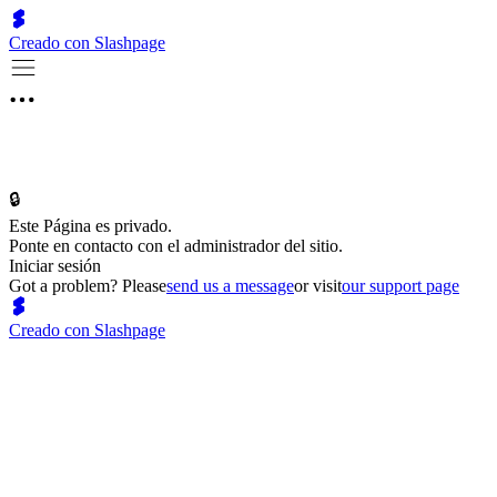
Creado con Slashpage
🔒
Este Página es privado.
Ponte en contacto con el administrador del sitio.
Iniciar sesión
Got a problem? Please
send us a message
or visit
our support page
Creado con Slashpage