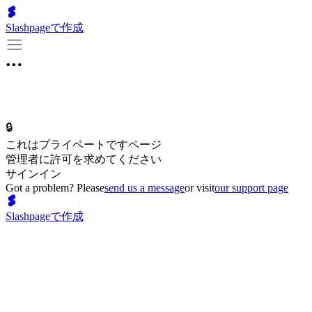
Slashpageで作成
🔒
これはプライベートですページ
管理者に許可を求めてください
サインイン
Got a problem? Please
send us a message
or visit
our support page
Slashpageで作成