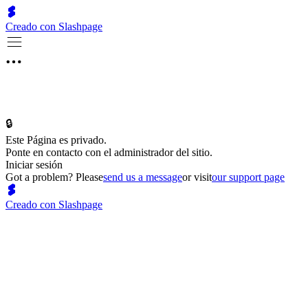
Creado con Slashpage
🔒
Este Página es privado.
Ponte en contacto con el administrador del sitio.
Iniciar sesión
Got a problem? Please
send us a message
or visit
our support page
Creado con Slashpage