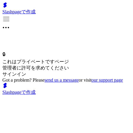
Slashpageで作成
🔒
これはプライベートですページ
管理者に許可を求めてください
サインイン
Got a problem? Please
send us a message
or visit
our support page
Slashpageで作成