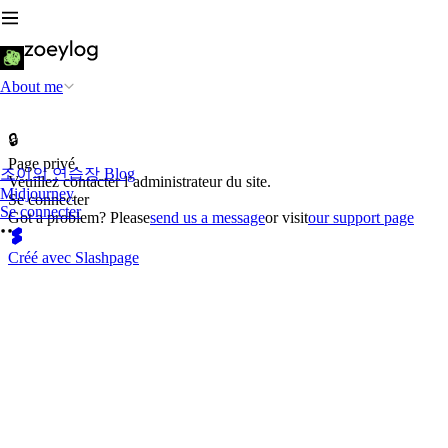
About me
🔒
Page privé.
조이의 연습장 Blog
Veuillez contacter l’administrateur du site.
Midjourney
Se connecter
Se connecter
Got a problem? Please
send us a message
or visit
our support page
Créé avec Slashpage