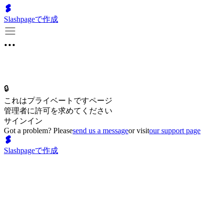
Slashpageで作成
🔒
これはプライベートですページ
管理者に許可を求めてください
サインイン
Got a problem? Please
send us a message
or visit
our support page
Slashpageで作成