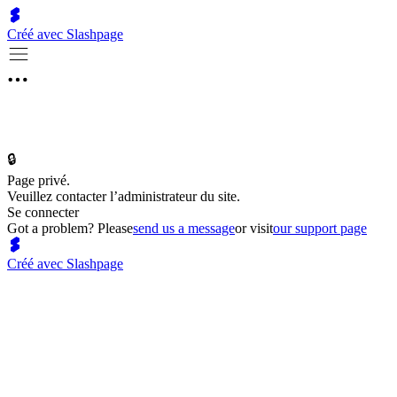
Créé avec Slashpage
🔒
Page privé.
Veuillez contacter l’administrateur du site.
Se connecter
Got a problem? Please
send us a message
or visit
our support page
Créé avec Slashpage