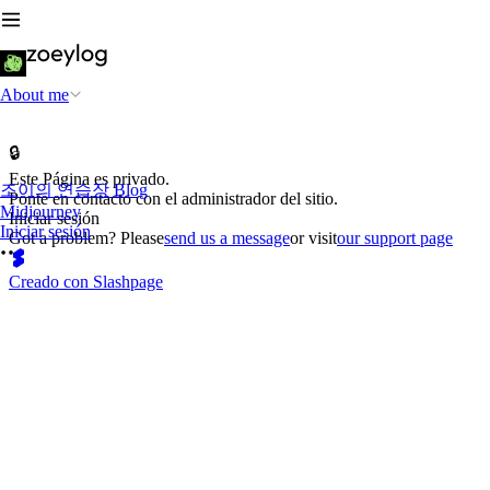
About me
🔒
Este Página es privado.
조이의 연습장 Blog
Ponte en contacto con el administrador del sitio.
Midjourney
Iniciar sesión
Iniciar sesión
Got a problem? Please
send us a message
or visit
our support page
Creado con Slashpage