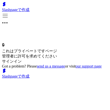
Slashpageで作成
🔒
これはプライベートですページ
管理者に許可を求めてください
サインイン
Got a problem? Please
send us a message
or visit
our support page
Slashpageで作成