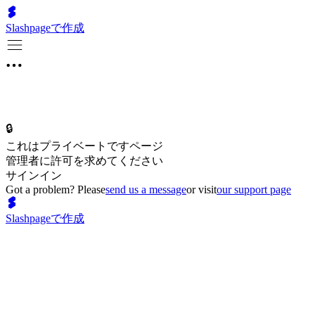
Slashpageで作成
🔒
これはプライベートですページ
管理者に許可を求めてください
サインイン
Got a problem? Please
send us a message
or visit
our support page
Slashpageで作成