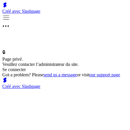
Créé avec Slashpage
🔒
Page privé.
Veuillez contacter l’administrateur du site.
Se connecter
Got a problem? Please
send us a message
or visit
our support page
Créé avec Slashpage