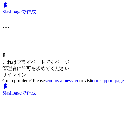
Slashpageで作成
🔒
これはプライベートですページ
管理者に許可を求めてください
サインイン
Got a problem? Please
send us a message
or visit
our support page
Slashpageで作成