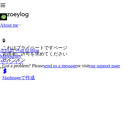
About me
🔒
これはプライベートですページ
조이의 연습장 Blog
管理者に許可を求めてください
Midjourney
サインイン
サインイン
Got a problem? Please
send us a message
or visit
our support page
Slashpageで作成