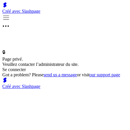
Créé avec Slashpage
🔒
Page privé.
Veuillez contacter l’administrateur du site.
Se connecter
Got a problem? Please
send us a message
or visit
our support page
Créé avec Slashpage