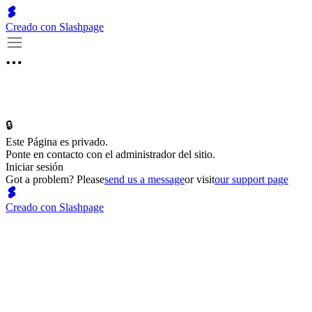
Creado con Slashpage
🔒
Este Página es privado.
Ponte en contacto con el administrador del sitio.
Iniciar sesión
Got a problem? Please
send us a message
or visit
our support page
Creado con Slashpage