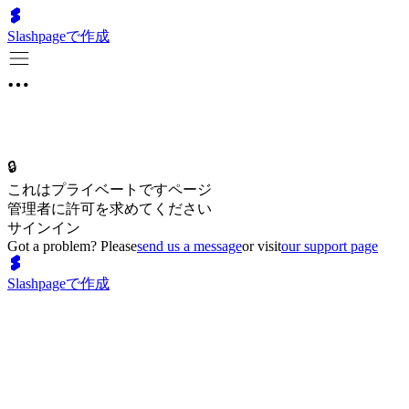
Slashpageで作成
🔒
これはプライベートですページ
管理者に許可を求めてください
サインイン
Got a problem? Please
send us a message
or visit
our support page
Slashpageで作成