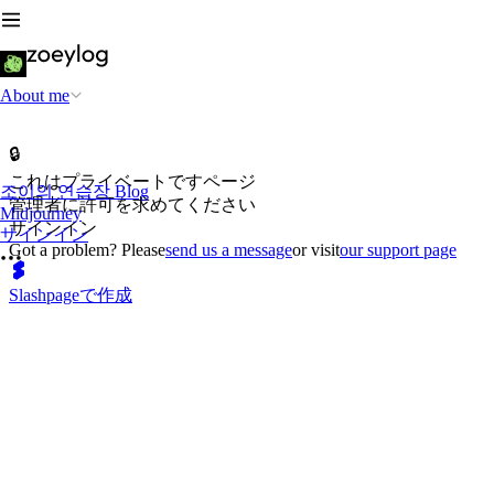
About me
🔒
これはプライベートですページ
조이의 연습장 Blog
管理者に許可を求めてください
Midjourney
サインイン
サインイン
Got a problem? Please
send us a message
or visit
our support page
Slashpageで作成