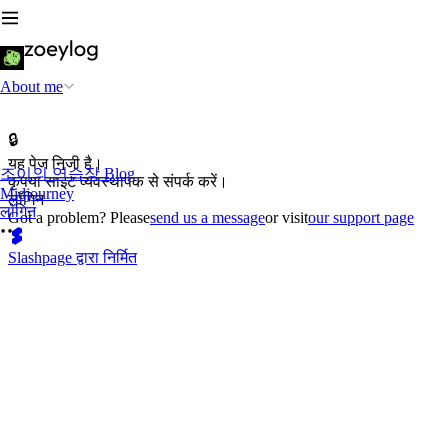
About me
🔒
यह पेज निजी है।
조이의 연습장 Blog
कृपया साइट व्यवस्थापक से संपर्क करें।
Midjourney
लॉगिन
लॉगिन
Got a problem? Please
send us a message
or visit
our support page
Slashpage द्वारा निर्मित