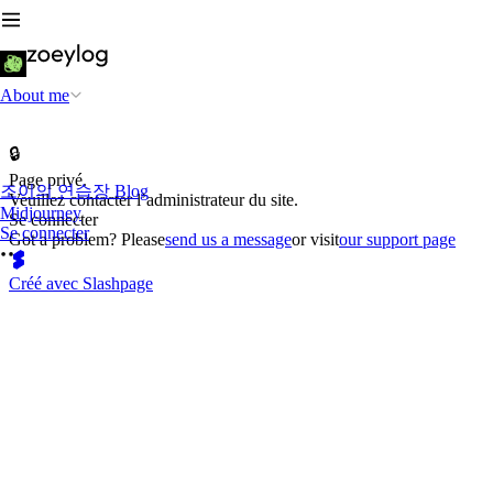
About me
🔒
Page privé.
조이의 연습장 Blog
Veuillez contacter l’administrateur du site.
Midjourney
Se connecter
Se connecter
Got a problem? Please
send us a message
or visit
our support page
Créé avec Slashpage