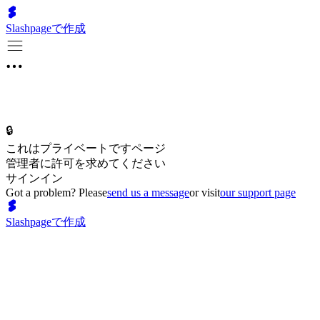
Slashpageで作成
🔒
これはプライベートですページ
管理者に許可を求めてください
サインイン
Got a problem? Please
send us a message
or visit
our support page
Slashpageで作成