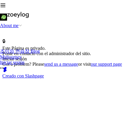
About me
🔒
Este Página es privado.
조이의 연습장 Blog
Ponte en contacto con el administrador del sitio.
Midjourney
Iniciar sesión
Iniciar sesión
Got a problem? Please
send us a message
or visit
our support page
Creado con Slashpage