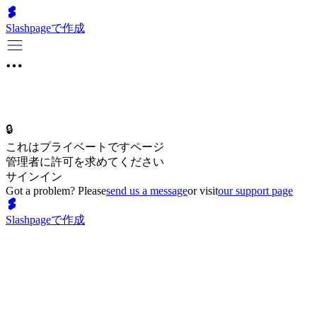
Slashpageで作成
🔒
これはプライベートですページ
管理者に許可を求めてください
サインイン
Got a problem? Please
send us a message
or visit
our support page
Slashpageで作成