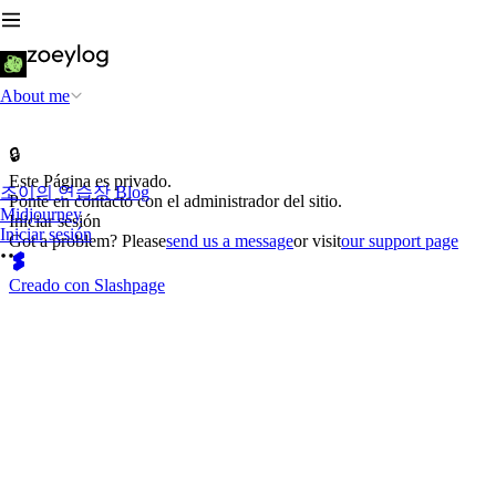
About me
🔒
Este Página es privado.
조이의 연습장 Blog
Ponte en contacto con el administrador del sitio.
Midjourney
Iniciar sesión
Iniciar sesión
Got a problem? Please
send us a message
or visit
our support page
Creado con Slashpage