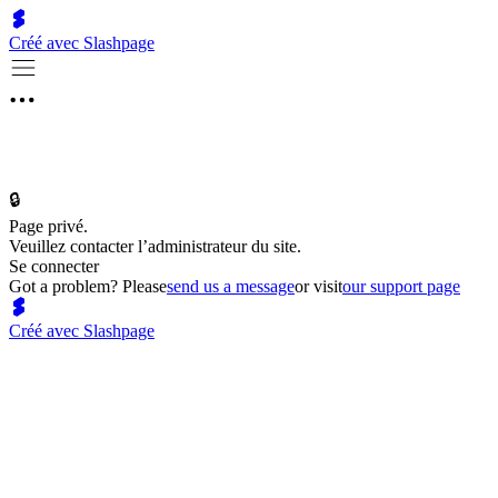
Créé avec Slashpage
🔒
Page privé.
Veuillez contacter l’administrateur du site.
Se connecter
Got a problem? Please
send us a message
or visit
our support page
Créé avec Slashpage